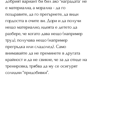
добрият вариант би бил ако “наградата” не 
е материална, а морална - да го 
поздравите, да го прегърнете, да види 
гордостта в очите ви. Дори и да получи 
нещо материално, идеята е детето да 
разбере, че когато дава нещо (например 
труд), получава нещо (например 
прегръдка или сладолед). Само 
внимавайте да не преминете в другата 
крайност и да не свикне, че за да отиде на 
тренировка, трябва да му се осигурят 
солидни “придобивки”. 