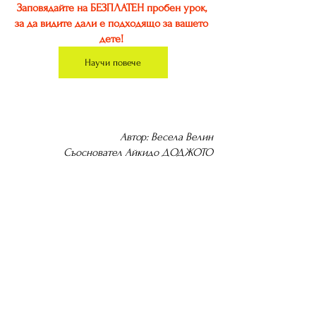
Заповядайте на БЕЗПЛАТЕН пробен урок, 
за да видите дали е подходящо за вашето 
дете!
Научи повече
Автор: Весела Велин
Съосновател Айкидо ДОДЖОТО
See All
Recent Posts