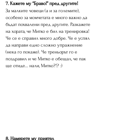
7. Кажете му “Браво!” пред другите!
За малките човеци (а и за големите), 
особено за момчетата е много важно да 
бъдат похвалени пред другите. Разкажете 
на хората, че Митко е бил на тренировка! 
Че се е справил много добре. Че е успял 
да направи едно сложно упражнение 
(нека го покаже). Че треньорът го е 
поздравил и че Митко е обещал, че пак 
ще отиде… нали, Митко?!? :) 
8. Намерете му приятел