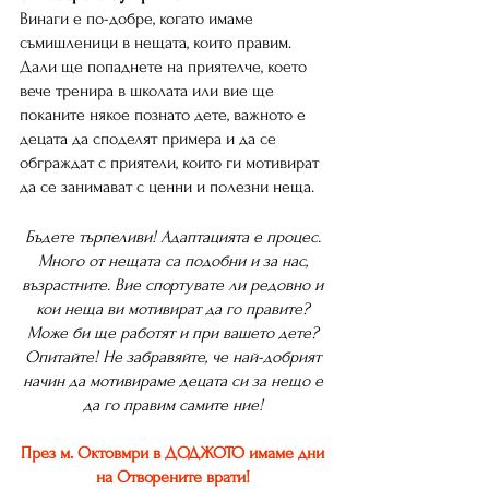
Винаги е по-добре, когато имаме 
съмишленици в нещата, които правим. 
Дали ще попаднете на приятелче, което 
вече тренира в школата или вие ще 
поканите някое познато дете, важното е 
децата да споделят примера и да се 
обграждат с приятели, които ги мотивират 
да се занимават с ценни и полезни неща. 
Бъдете търпеливи! Адаптацията е процес. 
Много от нещата са подобни и за нас, 
възрастните. Вие спортувате ли редовно и 
кои неща ви мотивират да го правите? 
Може би ще работят и при вашето дете? 
Опитайте! Не забравяйте, че най-добрият 
начин да мотивираме децата си за нещо е 
да го правим самите ние! 
През м. Октовмри в ДОДЖОТО имаме дни 
на Отворените врати! 