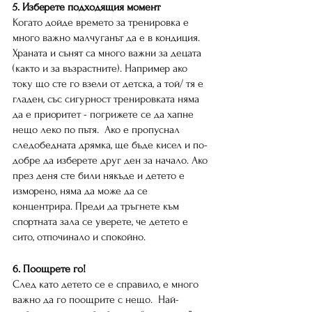
5. Изберете подходящия момент
Когато дойде времето за тренировка е 
много важно малчуганът да е в кондиция. 
Храната и сънят са много важни за децата 
(както и за възрастните). Например ако 
току що сте го взели от детска, а той/ тя е 
гладен, със сигурност тренировката няма 
да е приоритет - погрижете се да хапне 
нещо леко по пътя.  Ако е пропуснал 
следобедната дрямка, ще бъде кисел и по-
добре да изберете друг ден за начало. Ако 
през деня сте били някъде и детето е 
изморено, няма да може да се 
концентрира. Преди да тръгнете към 
спортната зала се уверете, че детето е 
сито, отпочинало и спокойно. 
6. Поощрете го!
След като детето се е справило, е много 
важно да го поощрите с нещо.  Най-