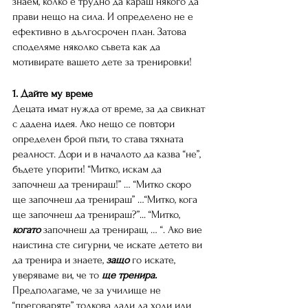
знаем, колко е трудно да караш някого да 
прави нещо на сила. И определено не е 
ефективно в дългосрочен план. Затова 
споделяме няколко съвета как да 
мотивирате вашето дете за тренировки!
1. Дайте му време
Децата имат нужда от време, за да свикнат 
с дадена идея. Ако нещо се повтори 
определен брой пъти, то става тяхната 
реалност. Дори и в началото да казва “не”, 
бъдете упорити! “Митко, искам да 
започнеш да тренираш!” … “Митко скоро 
ще започнеш да тренираш” …“Митко, кога 
ще започнеш да тренираш?”... “Митко,
когато
 започнеш да тренираш, … “. Ако вие 
наистина сте сигурни, че искате детето ви 
да тренира и знаете, 
защо
 го искате, 
уверяваме ви, че то 
ще тренира. 
Предполагаме, че за училище не 
“преговаряте” толкова дали да ходи или 