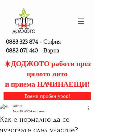
- София
0883 323 874
- Варна
0882 071 440
☀️ДОДЖОТО работи през
цялото лято
и приема НАЧИНАЕЩИ!
Вземи пробен урок!
Admin
Nov 10, 2022
4 min read
Как е нормално да се
чувствате след участие?