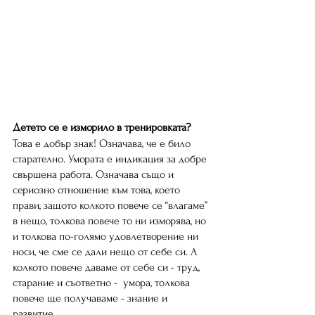
Детето се е изморило в тренировката?
Това е добър знак! Означава, че е било 
старателно. Умората е индикация за добре 
свършена работа. Означава също и 
сериозно отношение към това, което 
прави, защото колкото повече се “влагаме” 
в нещо, толкова повече то ни изморява, но 
и толкова по-голямо удовлетворение ни 
носи, че сме се дали нещо от себе си. А 
колкото повече даваме от себе си - труд, 
старание и съответно -  умора, толкова 
повече ще получаваме - знание и 
развитие. 