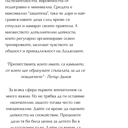
състезателността. Вероятността от 
подигравки е минимална. Средата е 
максимално “защитена”, така че дори и най-
срамежливите деца след време се 
отпускат и намират своите приятели. А 
множеството допълнителни дейности, 
които регулярно организираме освен 
тренировките, засилват чувството за 
общност и принадлежност на Доджоците.
“Препятствията, които имате, са камъните, 
от които ще образувате стъпалата, за да се 
повдигнете” - Петър Дънов
За всяка сфера първите впечатления са 
много важни. Но не трябва да ги оставяме 
окончателни, защото тогава често сме 
емоционални. Дайте си време да оцените 
дейността на спокойствие. Преценете 
дали тя би била ценна за детето Ви в 
дългосрочен план. Дайте си време да 