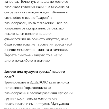
качества.  Точно тук е нещо, по което се 
различава източния начин на мислене от 
съвременния западен модел.  Живеем в 
свят, който е все по-”шарен” и 
разнообразен, но за съжаление - все по-
изпразнен от съдържание. Затова, ако 
искате да си вземете нещо от 
философията на бойното изкуство, нека 
бъде точно това: не търсете интереса - той 
е нещо мимолетно - минава и заминава. 
Търсете смисъла - защото то е нещо 
много по-дълбоко и значимо!
Детето има мускулна треска/ нещо го 
боли? 
Тренировките в ДOДЖОТО като цяло са 
интензивни. Упражненията са 
разнообразни и засягат различни мускулни 
групи - дори тези, за които не сте 
подозирали, че съществуват. Мускулната 
треска е добър знак, защото показва, че 