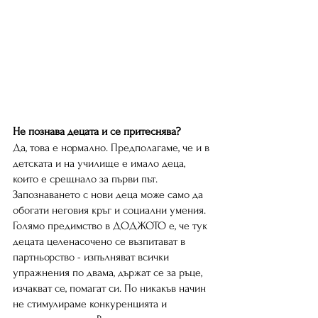
Не познава децата и се притеснява?
Да, това е нормално. Предполагаме, че и в 
детската и на училище е имало деца, 
които е срещнало за първи път. 
Запознаването с нови деца може само да 
обогати неговия кръг и социални умения. 
Голямо предимство в ДOДЖОТО е, че тук 
децата целенасочено се възпитават в 
партньорство - изпълняват всички 
упражнения по двама, държат се за ръце, 
изчакват се, помагат си. По никакъв начин 
не стимулираме конкуренцията и 