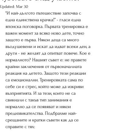
Updated:
Mar 30
“И най-дългото пътешествие започва с 
една единствена крачка!” - гласи една 
японска поговорка. Първата тренировка е 
важен момент за всяко ново дете, точно 
защото е първа. Някои деца са много 
въодушевени и искат да идват всеки ден, а 
други - не желаят да опитват повече. Кое е 
нормалното? Нашият съвет е: не правете 
крайни заключения от първоначалната 
реакция на детето. Защото тези реакции 
са емоционални. Тренировката сама по 
себе си е стрес, който може да изкриви 
възприятията. И за тези, които не са 
свикнали с такъв тип занимания е 
нормално да се появяват и някои 
предизвикателства. Подбрахме най-
срещаните и кратки съвети как да се 
справите с тях: