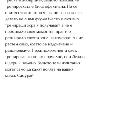
тренировката е била ефективна. Не се 
притеснявайте от нея - тя не означава, че 
детето не е във форма (често и активно 
трениращи хора я получават), а че е 
преминало своя моментен праг и е 
разширило своята зона на комфорт. А ние 
растем само, когато се надскачаме и 
разширяваме. Неразположенията след 
тренировка са нещо нормално, неизбежно, 
и дори -  желано. Защото тези изпитания 
могат само да калят волята на вашия 
малък Самурай!