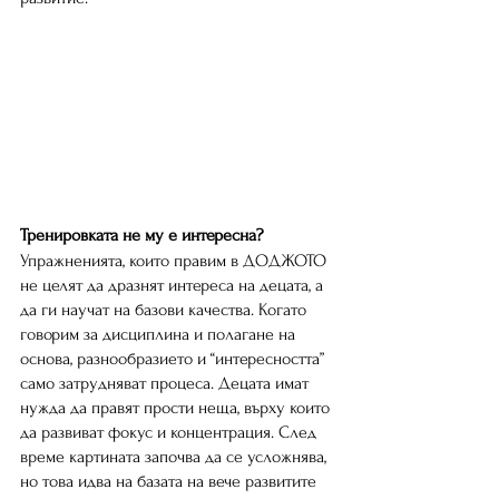
Тренировката не му е интересна?
Упражненията, които правим в ДOДЖОТО 
не целят да дразнят интереса на децата, а 
да ги научат на базови качества. Когато 
говорим за дисциплина и полагане на 
основа, разнообразието и “интересността” 
само затрудняват процеса. Децата имат 
нужда да правят прости неща, върху които 
да развиват фокус и концентрация. След 
време картината започва да се усложнява, 
но това идва на базата на вече развитите 