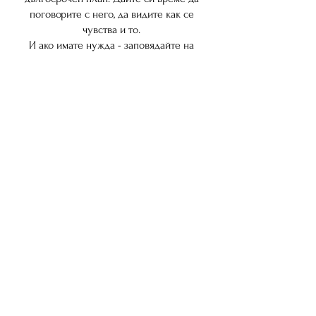
поговорите с него, да видите как се 
чувства и то. 
И ако имате нужда - заповядайте на 
повторна проба! 
Ние сме насреща, за да ви подкрепим в 
процеса на адаптация. 
Весела Велин
съосновател на ДОДЖОТО
See All
Recent Posts