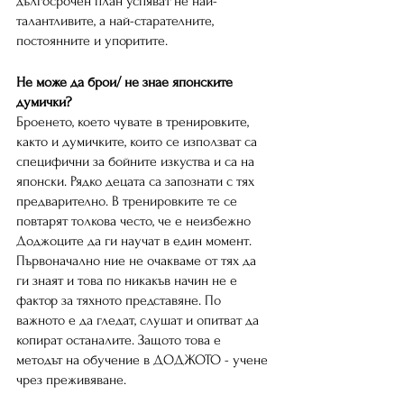
дългосрочен план успяват не най-
талантливите, а най-старателните, 
постоянните и упоритите. 
Не може да брои/ не знае японските 
думички?
Броенето, което чувате в тренировките, 
както и думичките, които се използват са 
специфични за бойните изкуства и са на 
японски. Рядко децата са запознати с тях 
предварително. В тренировките те се 
повтарят толкова често, че е неизбежно 
Доджоците да ги научат в един момент. 
Първоначално ние не очакваме от тях да 
ги знаят и това по никакъв начин не е 
фактор за тяхното представяне. По 
важното е да гледат, слушат и опитват да 
копират останалите. Защото това е 
методът на обучение в ДOДЖОТО - учене 
чрез преживяване. 