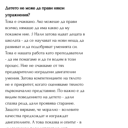
Детето не може да прави някои 
упражнения?
Това е очаквано. Ако можеше да прави 
всичко, нямаше да има какво да му 
покажем ние. :) Нали затова идват децата в 
школата - да се научават на нови неща, да 
развиват и да подобряват уменията си. 
Това е нашата работа като преподаватели 
- да им помагаме и да ги водим в този 
процес. Ние не очакваме от тях 
предварително изградени двигателни 
умения. Затова компетенциите на тялото 
не е приоритет, когато оценяваме тяхното 
първоначално представяне. По-важно е да 
видим поведението на детето - дали 
спазва реда, дали проявява старание. 
Защото вярваме, че морално - волевите 
качества предхождат и изграждат 
двигателните. А това показва и опитът - в 