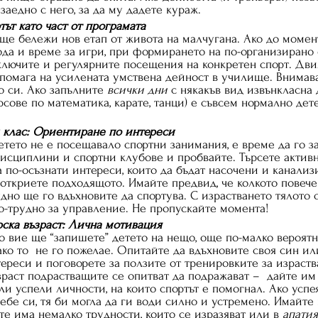
заедно с него, за да му дадете кураж.
тът като част от програмата
ще бележи нов етап от живота на малчугана. Ако до момен
ода и време за игри, при формирането на по-организирано
ключите и регулярните посещения на конкретен спорт. Дв
 помага на усилената умствена дейност в училище. Внимава
о си. Ако запълните 
всички дни
 с някакъв вид извънкласна
урсове по математика, карате, танци) е съвсем нормално дете
и клас: Ориентиране по интереси
етето не е посещавало спортни занимания, е време да го за
исциплини и спортни клубове и пробвайте. Търсете актив
а по-осъзнати интереси, които да бъдат насочени и канализ
е откриете подходящото. Имайте предвид, че колкото повече
удно ще го вдъхновите да спортува. С израстването тялото с
по-трудно за управление. Не пропускайте момента!
рска възраст: Лична мотивация
о вие ще “запишете” детето на нещо, още по-малко вероятн
 ако то  не го пожелае. Опитайте да вдъхновите своя син и
тереси и поговорете за ползите от тренировките за израств
ъзраст подрастващите се опитват да подражават –  дайте им
и успели личности, на които спортът е помогнал. Ако успея
ебе си, тя би могла да ги води силно и устремено. Имайте 
е има немалко трудности, които се изразяват или в 
апатия