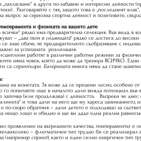
в „захласване“ в други по-забавни и интересни дейности (п
теки).  Разговаряйте с тях, защото това е „последният влак“
ава въпрос за сериозна спортна дейност и позитивите, свърза
. Съобразете 	темперамента и физиката на вашето дете
 всички“ рядко има предварителна селекция. Във вида, в ко
куват – „
два пъти в седмицата
“ рядко се достига до високи
а се знае обаче, че предварителното съобразяване с индиви
ажно за успешната  реализация.
исциплини работят в различни работни режими за физичес
почти няма човек, който да може да тренира ВСИЧКО. Едни 
ги са 
спринтьори
. 
Балерината
 никога няма да стане шампи
:
рана на монетата. Тя може да се прецени лесно, особено от
о го попитайте още в началото дали вижда потенциал във 
 започва (или продължава) с дейността.   Въпреки че днес 
„клиента“ и това дали на него ще му хареса заниманието, и
 е по-скоро обратния – дали детето е подходящо за съотве
ма нищо лошо и обидно и ще ви даде една реална равносм
мо проявление на вътрешните качества, темпераментът е он
меланхолико – флегматичен тип трудно би се реализирал в
а (
например спринт
), както и един силно енергичен тип тр