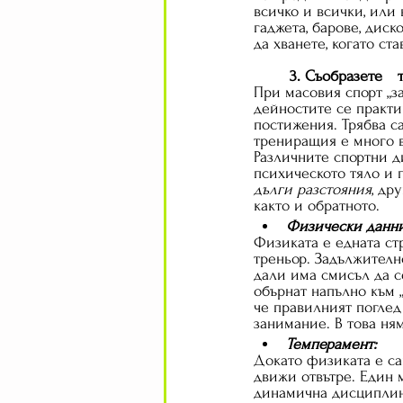
всичко и всички, или 
гаджета, барове, диско
да хванете, когато ст
3
При масовия спорт „за
дейностите се практи
постижения. Трябва с
трениращия е много в
Различните спортни д
психическото тяло и 
дълги разстояния
, дру
както и обратното.
Физически данни
Физиката е едната ст
треньор. Задължителн
дали има смисъл да се
обърнат напълно към 
че правилният поглед
занимание. В това ня
Темперамент:
Докато физиката е са
движи отвътре. Един 
динамична дисциплин