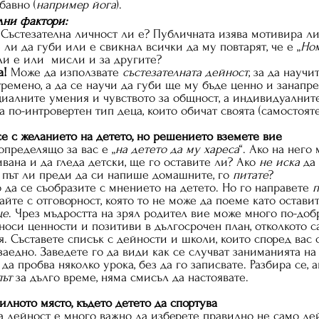
бавно (
например йога
).
ни фактори:
 Състезателна личност ли е? Публичната изява мотивира ли
ли да губи или е свикнал всички да му повтарят, че е „
Ном
и е или  мисли и за другите?
а!
 Може да използвате 
състезателната дейност
, за да научи
ремено, а да се научи да губи ще му бъде ценно и занапре
циалните умения и чувството за общност, а индивидуални
 по-интровертен тип деца, които обичат своята (самостоят
4. Съобразете 	се с желанието на детето, но решението вземете вие
определящо за вас е „
на детето да му хареса
“. Ако на него
вана и да гледа детски, ще го оставите ли? Ако 
не иска
 да
път ли преди да си напише домашните, го 
питате
?
о да се съобразите с мнението на детето. Но го направете 
п
айте с отговорност, която то не може да поеме като остави
це
. Чрез мъдростта на зрял родител вие може много по-доб
носи ценности и позитиви в дългосрочен план, отколкото 
. Съставете списък с дейности и школи, които според вас с
аедно. Заведете го да види как се случват заниманията на 
а пробва няколко урока, без да го записвате. Разбира се, ак
път
 за дълго време, няма смисъл да настоявате.
илното място, където детето да спортува
а дейност е много важно да изберете правилно не само дей