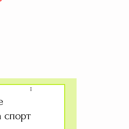
е
 спорт