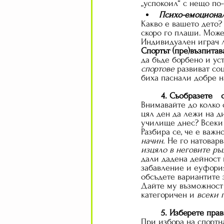
„успокоил“ с нещо по-
Психо-емоционал
Какво е вашето дето?
скоро го плаши. Може 
Индивидуален играч л
Спортът (пре)възпитав
да бъде борбено и уст
спортове
 развиват со
биха паснали добре на
Внимавайте до колко 
цял ден да лежи на ди
училище днес? Всеки 
Разбира се, че е важн
начин. 
Не го натоварв
изцяло в неговите ръ
дали дадена дейност 
забавление и еуфория
обсъдете вариантите з
Дайте му възможност д
категоричен и 
всеки 
5
. Изберете прав
При избора на спортн