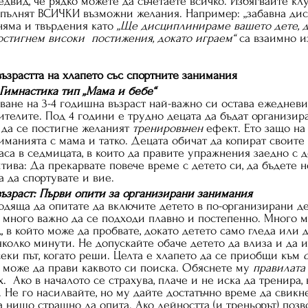
двид, че рядко можете да съчетаете всичко. Избягвайте клу
пълнят ВСИЧКИ възможни желания. Например: „забавна дис
няма и твърдения като 
„Ще дисциплинираме вашето дете, д
стигнем високи  постижения, докато играем“
 са взаимно 
. Съобразете 	възрастта на хлапето със спортните занимания
ни: Гимнастика тип „Мама и бебе“
ване на 3-4 годишна възраст най-важно си остава ежедневи
ителите. Под 4 години е трудно децата да бъдат организир
 да се постигне желаният 
тренировъчен
 ефект. Ето защо на 
манията с мама и татко. Децата обичат да копират своите 
аса в седмицата, в които да правите упражнения заедно с д
тива: Да прекарвате повече време с детето си, да бъдете н
а да спортувате и вие.
на възраст: Първи опити за организирани занимания
ходяща да опитате да включите детето в по-организирани д
 е много важно да се подходи плавно и постепенно. Много м
 в който може да пробвате, докато детето само гледа или да
яколко минути. Не допускайте обаче детето да влиза и да и
секи път, когато реши. Целта е хлапето да се приобщи към 
че може да прави каквото си поиска. Обяснете му 
правилата
.  Ако в началото се страхува, плаче и не иска да тренира,
. Не го насилвайте, но му дайте достатъчно време да свикн
а нищо страшно да опита. Ако дейността (и треньорът) позв