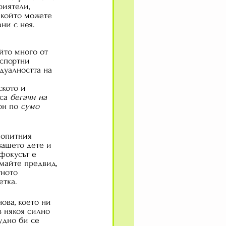
риятели, 
, който можете 
ни с нея.
йто много от 
 спортни 
дуалността на 
кото и 
са 
бегачи на 
он по 
сумо
 опитния 
вашето дете и 
фокусът е 
майте предвид, 
тното 
етка.
ова, което ни 
 някоя силно 
удно би се 