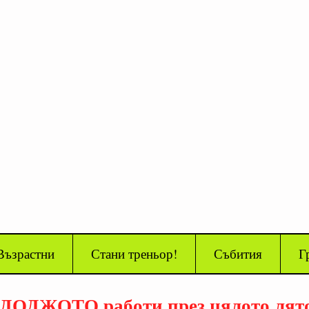
Възрастни
Стани треньор!
Събития
Г
️ДОДЖОТО работи през цялото лят