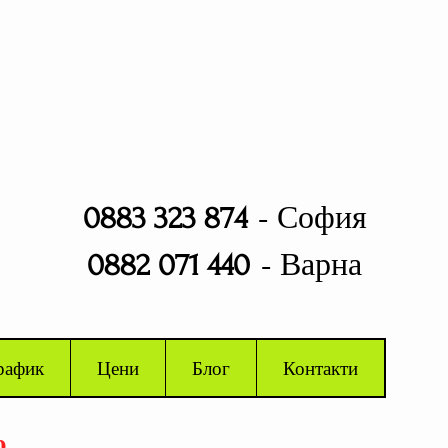
- София
0883 323 874
- Варна
0882 071 440
рафик
Цени
Блог
Контакти
о