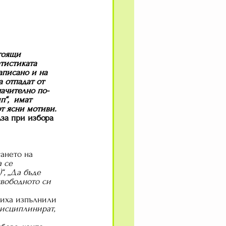
тоящи 
тистиката 
аписано и на 
 отпадат от 
начително по-
“,  имат 
от ясни мотиви.
лза при избора 
гането на 
 се 
“, „Да бъде 
свободното си 
биха изпълнили 
дисциплинират, 