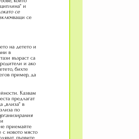
бове, които 
циплина“ и 
окато се 
изключващи се 
ето на детето и 
ани в 
тази възраст са 
родители и ако 
етето, бихте 
егов пример, да 
ейности. Казвам 
еста предлагат 
 „влиза“ в 
злиза по 
организирания 
 и 
 не приемайте 
е с новото място 
оляват, първите 