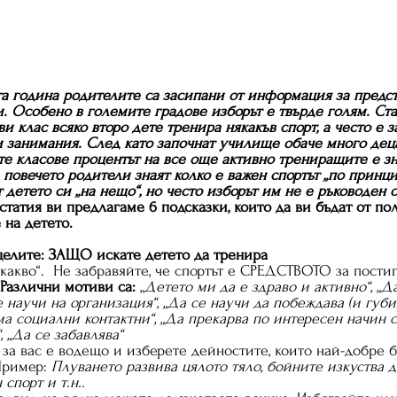
та година родителите са засипани от информация за предс
. Особено в големите градове изборът е твърде голям. Ста
ви клас всяко второ дете тренира някакъв спорт, а често е з
 занимания. След като започнат училище обаче много деца
ите класове процентът на все още активно трениращите е з
е повечето родители знаят колко е важен спортът „по принцип
детето си „на нещо“, но често изборът им не е ръководен 
статия ви предлагаме 6 подсказки, които да ви бъдат от по
 на детето.
. Определете 	целите: ЗАЩО искате детето да тренира
„какво“.  Не забравяйте, че спортът е СРЕДСТВОТО за пости
Различни мотиви са:
 „
Детето ми да е здраво и активно“, „Да
научи на организация“, „Да се научи да побеждава (и губи)
има социални контактни“, „Да прекарва по интересен начин 
, „Да се забавлява“
за вас е водещо и изберете дейностите, които най-добре 
Пример: 
Плуването развива цялото тяло, бойните изкуства 
спорт и т.н..