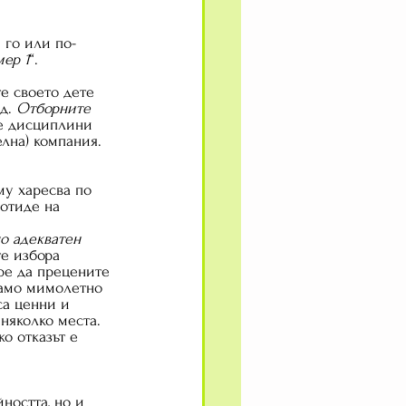
 го или по-
ер 1
“. 
те своето дете 
д. 
Отборните 
те дисциплини 
елна) компания.
 му харесва по 
 отиде на 
о адекватен 
те избора 
ре да прецените 
само мимолетно 
а ценни и  
няколко места. 
о отказът е 
ността, но и 