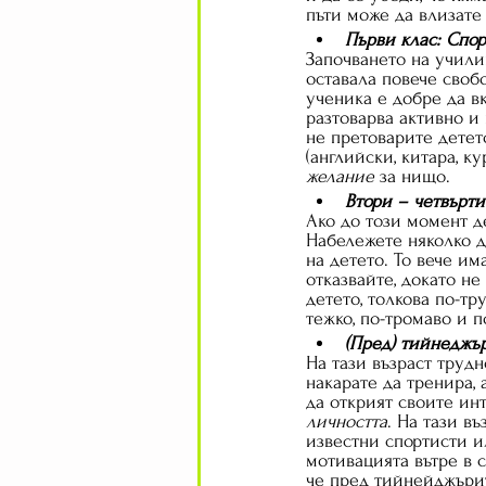
пъти може да влизате 
Първи клас: Спор
Започването на учили
оставала повече своб
ученика е добре да в
разтоварва активно и
не претоварите детет
(английски, китара, к
желание
 за нищо.
Втори – четвърт
Ако до този момент д
Набележете няколко д
на детето. То вече им
отказвайте, докато н
детето, толкова по-тр
тежко, по-тромаво и 
(Пред) тийнеджъ
На тази възраст трудн
накарате да тренира,
да открият своите ин
личността
. На тази в
известни спортисти ил
мотивацията вътре в с
че пред тийнейджърит