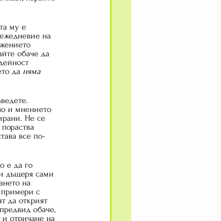
та му е 
 ежедневие на 
ижението 
йте обаче да 
 дейност 
то да 
няма  
ведете. 
но и мнението 
ирани. Не се 
 пораства 
тава все по-
о е да го 
ли дъщеря сами 
ането на 
 примери с 
т да открият 
предвид обаче, 
 и отричане на 