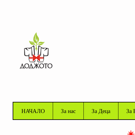
НАЧАЛО
За нас
За Деца
За 
☀