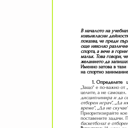
В началото на учебна
извънкласни дейности
показва, че преди пър
още няколко различни
спорта, а вече в горн
малък. Това говори, ч
желанието да запишат 
Именно затова в тази 
на спортно занимание
1
„Защо“ е по-важно от 
целите, а не самоцел. 
дисциплинира и да се 
отборен играч“, „Да 
време“, „Да не скучае“
Приоритизирайте кое 
поставените задачи. 
баскетболът е отборен 