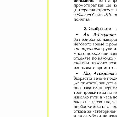
Внимание:
 Имайте пре
промотират как ще из
„интересна строгост“ 
забавлява“
 или 
„Ще по
понятия.
2
До 	3-4 годи
За периода до навърш
неговото време с род
тренировъчна
 група и
много подходящи зани
отделяте по няколко ч
съчетали няколко пози
използвате времето, з
Над 	4 годиш
Възрастта вече е под
„да опитате“, защото
опознавателен период,
тренировките за по н
няколко пъти в часа в
час
, а не да свикне, 
необходимостта от тях
отказа за категоричен
и да се убеди, че ням