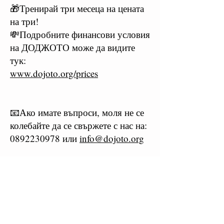
🎁Тренирай три месеца на цената
на три!
💸Подробните финансови условия
на ДОДЖОТО може да видите
тук:
www.dojoto.org/prices
📧Ако имате въпроси, моля не се
колебайте да се свържете с нас на:
0892230978
или
info@dojoto.org
Oчакваме ви! ❤️