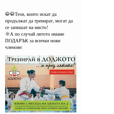
🥋🥋Тези, които искат да
продължат да тренират, могат да
се запишат на място!
🌞А по случай лятото имаме
ПОДАРЪК за всички нови
членове: