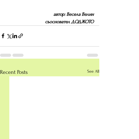
автор: Весела Велин
съосновател ДОДЖОТО
See All
Recent Posts