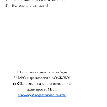
Благоприятстват съня :)
🍀
Помогни на детето си да бъде 
ЗДРАВО с тренировки в ДОДЖОТО! 
🥋🥋
Заповядай на дни на отворените 
врати през м. Март: 
www.dojoto.org/otvorenite-vrati