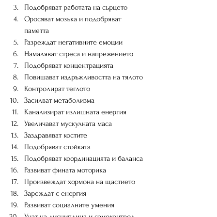
Подобряват работата на сърцето
Оросяват мозъка и подобряват 
паметта
Разреждат негативните емоции
Намаляват стреса и напрежението
Подобряват концентрацията
Повишават издръжливостта на тялото 
Контролират теглото
Засилват метаболизма
Канализират излишната енергия
Увеличават мускулната маса 
Заздравяват костите
Подобряват стойката 
Подобряват координацията и баланса
Развиват фината моторика 
Произвеждат хормона на щастието
Зареждат с енергия
Развиват социалните умения
Учат на дисциплина и самоконтрол