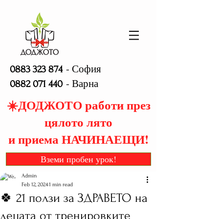
- София
0883 323 874
- Варна
0882 071 440
☀️ДОДЖОТО работи през
цялото лято
и приема НАЧИНАЕЩИ!
Вземи пробен урок!
Admin
Feb 12, 2024
1 min read
🍀 21 ползи за ЗДРАВЕТО на
децата от тренировките