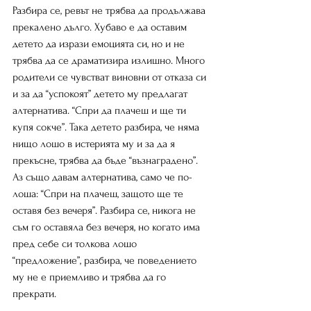
Разбира се, ревът не трябва да продължава 
прекалено дълго. Хубаво е да оставим 
детето да изрази емоцията си, но и не 
трябва да се драматизира излишно. Много 
родители се чувстват виновни от отказа си 
и за да “успокоят” детето му предлагат 
алтернатива. “Спри да плачеш и ще ти 
купя сокче”. Така детето разбира, че няма 
нищо лошо в истерията му и за да я 
прекъсне, трябва да бъде “възнаградено”. 
Аз също давам алтернатива, само че по-
лоша: “Спри на плачеш, защото ще те 
оставя без вечеря”. Разбира се, никога не 
съм го оставяла без вечеря, но когато има 
пред себе си толкова лошо 
“предложение”, разбира, че поведението 
му не е приемливо и трябва да го 
прекрати.