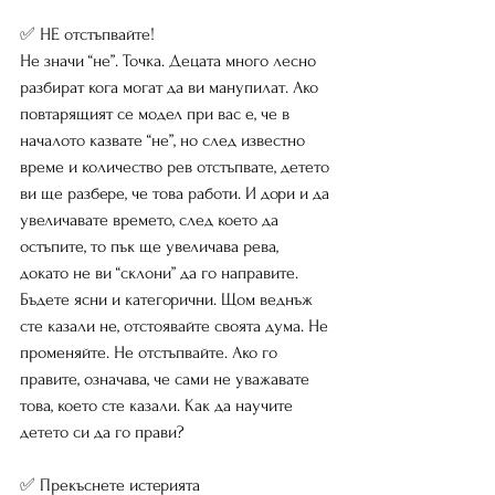
✅ НЕ отстъпвайте!
Не значи “не”. Точка. Децата много лесно 
разбират кога могат да ви манупилат. Ако 
повтарящият се модел при вас е, че в 
началото казвате “не”, но след известно 
време и количество рев отстъпвате, детето 
ви ще разбере, че това работи. И дори и да 
увеличавате времето, след което да 
остъпите, то пък ще увеличава рева, 
докато не ви “склони” да го направите. 
Бъдете ясни и категорични. Щом веднъж 
сте казали не, отстоявайте своята дума. Не 
променяйте. Не отстъпвайте. Ако го 
правите, означава, че сами не уважавате 
това, което сте казали. Как да научите 
детето си да го прави?
✅ Прекъснете истерията