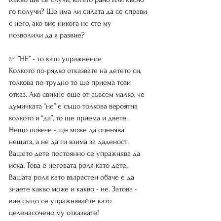
го получи? Ще има ли силата да се справи 
с него, ако вие никога не сте му 
позволили да я развие?
✅ ”НЕ” - то като упражнение
Колкото по-рядко отказвате на детето си, 
толкова по-трудно то ще приема този 
отказ. Ако свикне още от съвсем малко, че 
думичката “не” е също толкова вероятна 
колкото и “да”, то ще приема и двете. 
Нещо повече - ще може да оценява 
нещата, а не да ги взима за даденост.
Вашето дете постоянно се упражнява да 
иска. Това е неговата роля като дете. 
Вашата роля като възрастен обаче е да 
знаете какво може и какво - не. Затова - 
вие също се упражнявайте като 
целенасочено му отказвате!