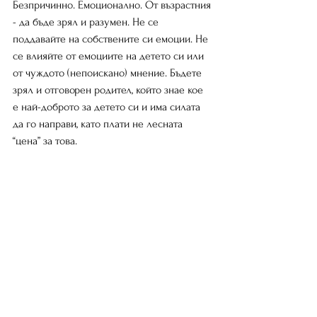
Безпричинно. Емоционално. От възрастния 
- да бъде зрял и разумен. Не се 
поддавайте на собствените си емоции. Не 
се влияйте от емоциите на детето си или 
от чуждото (непоискано) мнение. Бъдете 
зрял и отговорен родител, който знае кое 
е най-доброто за детето си и има силата 
да го направи, като плати не лесната 
“цена” за това.
❓ A вие как казвате “НЕ” на детето си? 
💬 Ще се радвам да чуя вашите отговори в 
коментар или на 
dojoto@info.com
 !
Aвтор: сенсей Весела
ДОДЖОТО
www.dojoto.org