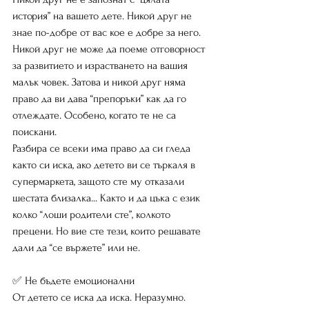
история” на вашето дете. Никой друг не 
знае по-добре от вас кое е добре за него. 
Никой друг не може да поеме отговорност 
за развитието и израстването на вашия 
малък човек. Затова и никой друг няма 
право да ви дава “препоръки” как да го 
отлеждате. Особено, когато те не са 
поискани.
Разбира се всеки има право да си гледа 
както си иска, ако детето ви се търкаля в 
супермаркета, защото сте му отказали 
шестата близалка... Както и да цъка с език 
колко “лоши родители сте”, колкото 
прецени. Но вие сте тези, които решавате 
дали да “се вържете” или не.
✅ Не бъдете емоционални
Oт детето се иска да иска. Неразумно. 