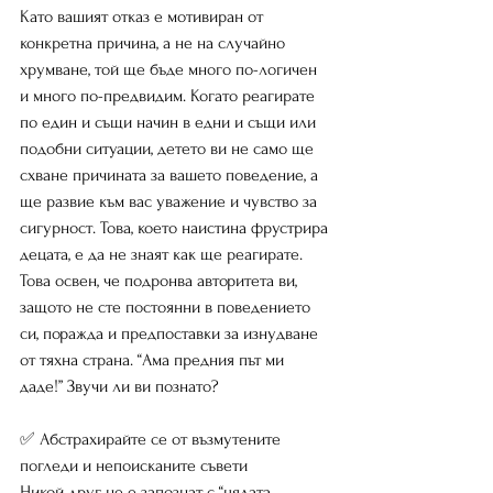
Като вашият отказ е мотивиран от 
конкретна причина, а не на случайно 
хрумване, той ще бъде много по-логичен 
и много по-предвидим. Когато реагирате 
по един и същи начин в едни и същи или 
подобни ситуации, детето ви не само ще 
схване причината за вашето поведение, а 
ще развие към вас уважение и чувство за 
сигурност. Това, което наистина фрустрира 
децата, е да не знаят как ще реагирате. 
Това освен, че подронва авторитета ви, 
защото не сте постоянни в поведението 
си, поражда и предпоставки за изнудване 
от тяхна страна. “Ама предния път ми 
даде!” Звучи ли ви познато?
✅ Абстрахирайте се от възмутените 
погледи и непоисканите съвети
Никой друг не е запознат с “цялата 