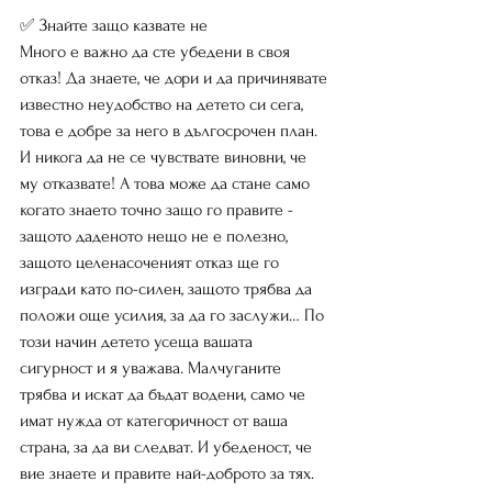
✅ Знайте защо казвате не
Много е важно да сте убедени в своя 
отказ! Да знаете, че дори и да причинявате 
известно неудобство на детето си сега, 
това е добре за него в дългосрочен план. 
И никога да не се чувствате виновни, че 
му отказвате! А това може да стане само 
когато знаето точно защо го правите - 
защото даденото нещо не е полезно, 
защото целенасоченият отказ ще го 
изгради като по-силен, защото трябва да 
положи още усилия, за да го заслужи… По 
този начин детето усеща вашата 
сигурност и я уважава. Малчуганите 
трябва и искат да бъдат водени, само че 
имат нужда от категоричност от ваша 
страна, за да ви следват. И убеденост, че 
вие знаете и правите най-доброто за тях. 