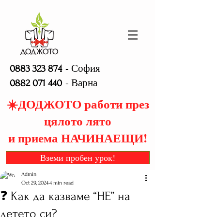
- София
0883 323 874
- Варна
0882 071 440
☀️ДОДЖОТО работи през
цялото лято
и приема НАЧИНАЕЩИ!
Вземи пробен урок!
Admin
Oct 29, 2024
4 min read
❓ Как да казваме “НЕ” на
детето си?