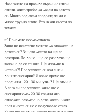
Налагането на правила върви и с някои 
откази, които трябва да дадем на детето 
си. Много родители споделят, че им е 
много трудно с това. Ето някои съвети по 
темата:
✅ Приемете последствията
Защо не искате/не можете да откажете на 
детето си? Защото детето ви ще се 
разстрои. По-лошо - ще се разплаче, ще 
започне да се тръшка. Ще изпадне в 
истерия?! Представете си кой е най-
лошият сценарий? И колко време ще 
продължи - 20 - 30 минути…? Ще отмине! 
А сега си представете какъв ще е 
сценарият след 20-30 години, ако 
отгледате разглезено дете, което никога 
през живота си не е получавало отказ. 
Какво ще се случи, когато рано или късно 