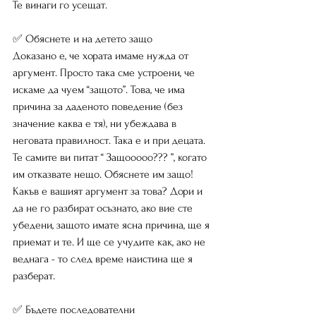
Те винаги го усещат.
✅ Обяснете и на детето защо
Доказано е, че хората имаме нужда от 
аргумент. Просто така сме устроени, че 
искаме да чуем “защото”. Това, че има 
причина за даденото поведение (без 
значение каква е тя), ни убеждава в 
неговата правилност. Така е и при децата. 
Те самите ви питат “ Защооооо??? ”, когато 
им отказвате нещо. Обяснете им защо! 
Какъв е вашият аргумент за това? Дори и 
да не го разбират осъзнато, ако вие сте 
убедени, защото имате ясна причина, ще я 
приемат и те. И ще се учудите как, ако не 
веднага - то след време наистина ще я 
разберат.
✅ Бъдете последователни