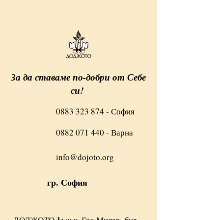
За да ставаме по-добри от Себе
си!
0883 323 874
- София
0882 071 440
- Варна
info@dojoto.org
гр. София
1:
ДОДЖОТО
ж.к. Гео Милев,
бул.