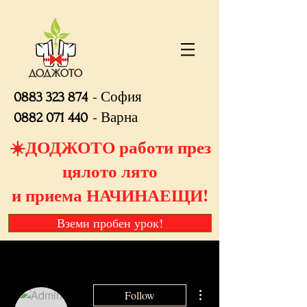
- София
0883 323 874
- Варна
0882 071 440
☀️ДОДЖОТО работи през
цялото лято
и приема НАЧИНАЕЩИ!
Вземи пробен урок!
More actions
Follow